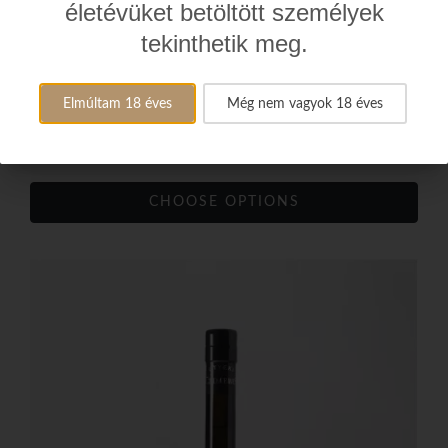
életévüket betöltött személyek
tekinthetik meg.
9 690 Ft
Elmúltam 18 éves
Még nem vagyok 18 éves
40% / 0.5L
Etyeki Czimeres Tramini Szőlő Pálinka - TRAMINI GRAPE
CHOOSE OPTIONS