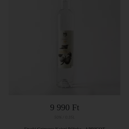
9 990 Ft
50% / 0.35L