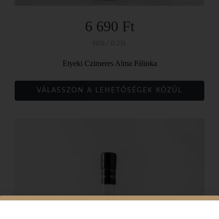
6 690 Ft
40% / 0.35L
Etyeki Czimeres Alma Pálinka
VÁLASSZON A LEHETŐSÉGEK KÖZÜL