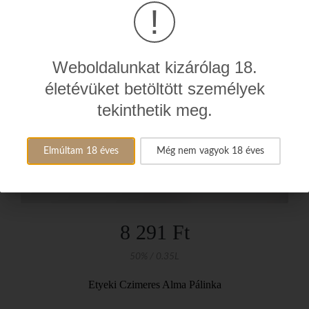
!
Weboldalunkat kizárólag 18.
életévüket betöltött személyek
tekinthetik meg.
Elmúltam 18 éves
Még nem vagyok 18 éves
8 291 Ft
50% / 0.35L
Etyeki Czimeres Alma Pálinka