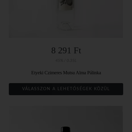
8 291 Ft
45% / 0.35L
Etyeki Czimeres Mutsu Alma Pálinka
VÁLASSZON A LEHETŐSÉGEK KÖZÜL