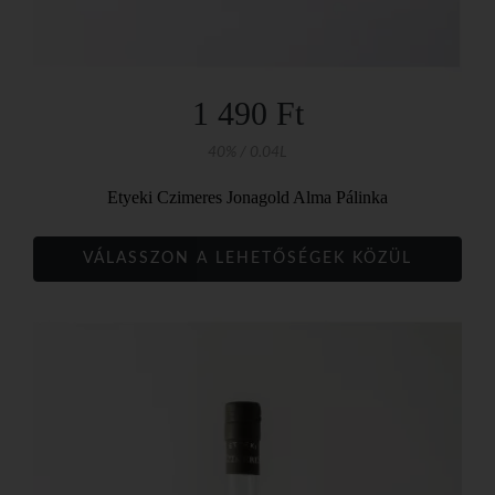
1 490 Ft
40% / 0.04L
Etyeki Czimeres Jonagold Alma Pálinka
VÁLASSZON A LEHETŐSÉGEK KÖZÜL