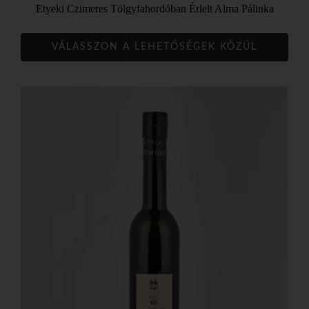
Etyeki Czimeres Tölgyfahordóban Érlelt Alma Pálinka
VÁLASSZON A LEHETŐSÉGEK KÖZÜL