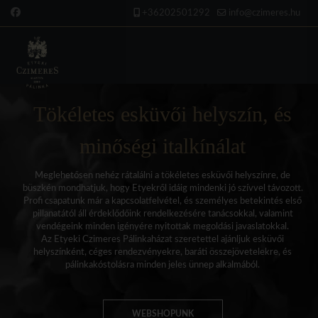
+36202501292
info@czimeres.hu
Tökéletes esküvői helyszín, és
minőségi italkínálat
Meglehetősen nehéz rátalálni a tökéletes esküvői helyszínre, de
büszkén mondhatjuk, hogy Etyekről idáig mindenki jó szívvel távozott.
Profi csapatunk már a kapcsolatfelvétel, és személyes betekintés első
pillanatától áll érdeklődőink rendelkezésére tanácsokkal, valamint
vendégeink minden igényére nyitottak megoldási javaslatokkal.
Az Etyeki Czimeres Pálinkaházat szeretettel ajánljuk esküvői
helyszínként, céges rendezvényekre, baráti összejövetelekre, és
pálinkakóstolásra minden jeles ünnep alkalmából.
WEBSHOPUNK