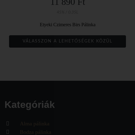
11 890 Ft
45% / 0.35L
Etyeki Czimeres Birs Pálinka
VÁLASSZON A LEHETŐSÉGEK KÖZÜL
Kategóriák
Alma pálinka
Bodza pálinka