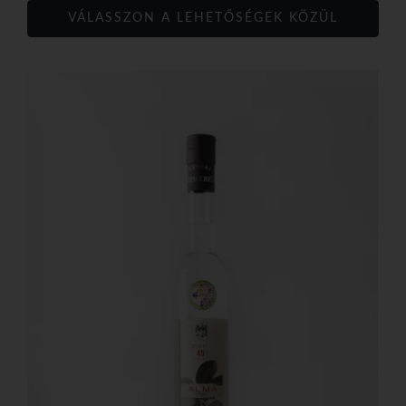
VÁLASSZON A LEHETŐSÉGEK KÖZÜL