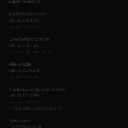
szakembereinkhez:
Joó Zoltán
ügyvezető
+36 20 250 1292
info@czimeres.hu
Léber Balázs
értékesítés
+36 20 223 7633
ertekesites@czimeres.hu
Pálinkafőzde
+36 20 317 8211
info@czimeres.hu
Kiss Balázs
rendezvényszervezés
+36 70 321 9291
eskuvo@czimeres.hu
Ahol az esküvőt megrendelheti
Nyitvatartás:
H-CS: 08:00-16:00